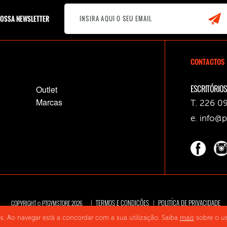
NOSSA NEWSLETTER
CONTACTOS
ESCRITÓRIOS
Outlet
Marcas
T. 226 09
e.
info@p
TERMOS E CONDIÇÕES
POLITÍCA DE PRIVACIDADE
|
|
COPYRIGHT © PTGYMSTORE 2026
ies. Ao navegar está a concordar com a sua utilização. Saiba
mais
sobre o us