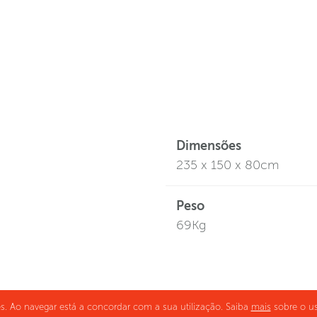
Dimensões
235 x 150 x 80cm
Peso
69Kg
ies. Ao navegar está a concordar com a sua utilização. Saiba
mais
sobre o us