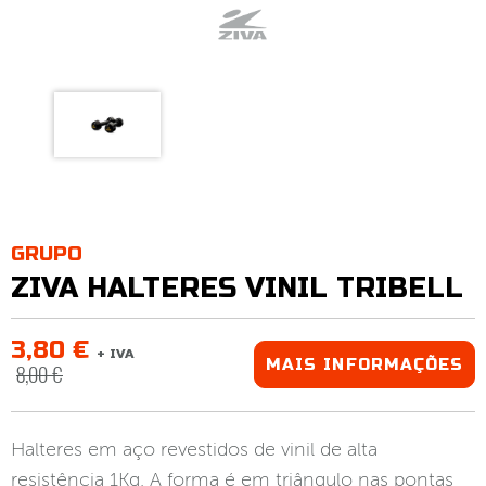
GRUPO
ZIVA HALTERES VINIL TRIBELL
3,80 €
+ IVA
MAIS INFORMAÇÕES
8,00 €
Halteres em aço revestidos de vinil de alta
resistência 1Kg. A forma é em triângulo nas pontas