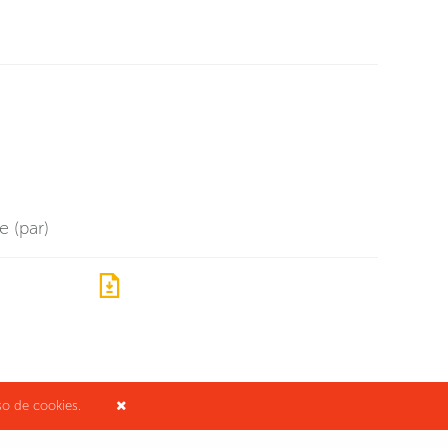
e (par)
o de cookies.