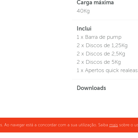
Carga máxima
40Kg
Inclui
1 x Barra de pump
2 x Discos de 1,25Kg
2 x Discos de 2,5Kg
2 x Discos de 5Kg
1 x Apertos quick realeas
Downloads
ies. Ao navegar está a concordar com a sua utilização. Saiba
mais
sobre o us