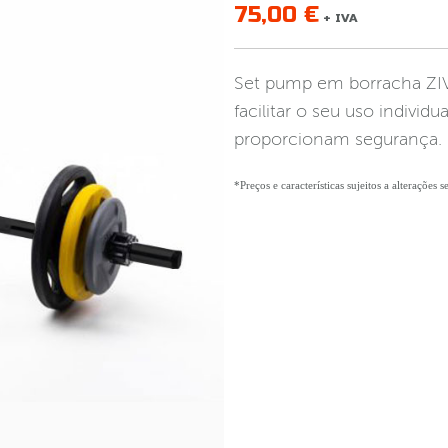
75,00 €
+ IVA
Set pump em borracha ZIV
facilitar o seu uso individ
proporcionam segurança.
*Preços e características sujeitos a alterações 