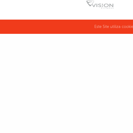
Este Site utiliza cook
CARDIO
HORIZON PASSADEIRA
HORI
T101