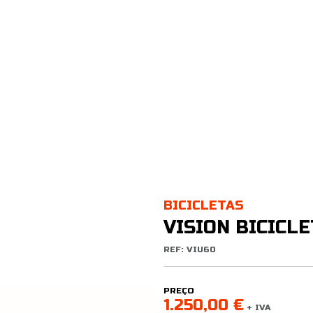
BICICLETAS
VISION BICICL
REF: VIU60
PREÇO
1.250,00 €
+ IVA